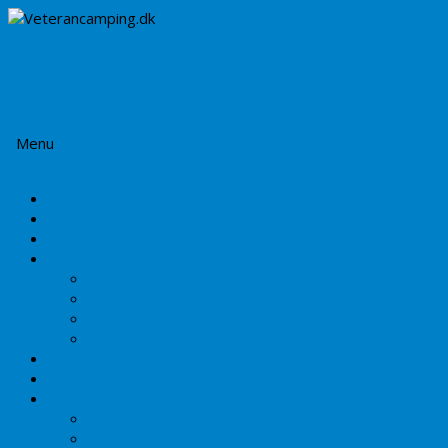
Menu
Videre til indhold
Forside
Billed galleri
Kalender – Aktiviteter
Klubben
Bestyrelsen
Indmeldelse i klubben
Kontingent
Vedtægter
Kontakt os…
Links
Medlemsbladet Sneglehuset
Sneglehuset 2025 – 1
Sneglehuset 2025-2