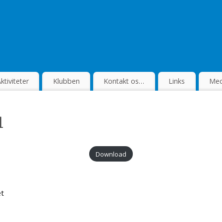
ktiviteter
Klubben
Kontakt os…
Links
Med
1
Download
et