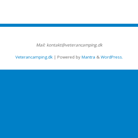
Mail: kontakt@veterancamping.dk
Veterancamping.dk
| Powered by
Mantra
&
WordPress.